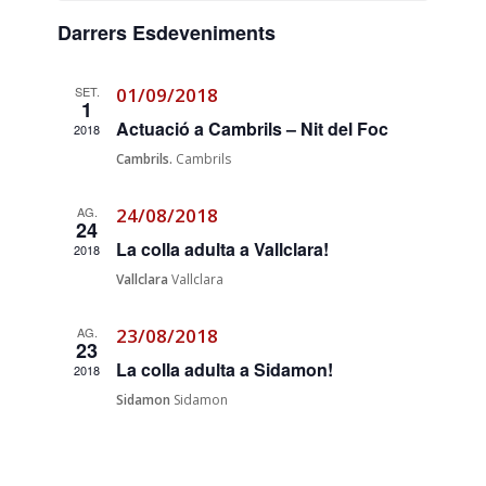
cerca
Esdeveniments
Darrers Esdeveniments
d'Esdevenim
SET.
01/09/2018
1
Actuació a Cambrils – Nit del Foc
2018
Cambrils.
Cambrils
AG.
24/08/2018
24
La colla adulta a Vallclara!
2018
Vallclara
Vallclara
AG.
23/08/2018
23
La colla adulta a Sidamon!
2018
Sidamon
Sidamon