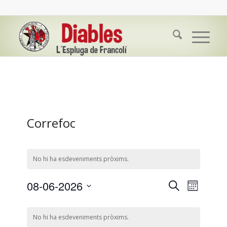
Correfoc
No hi ha esdeveniments pròxims.
Navegació
Navegació
08-06-2026
Cerca
Mes
de
visual
Selecciona
visualitzac
Calendari
una
i
Esdevenim
No hi ha esdeveniments pròxims.
de
data.