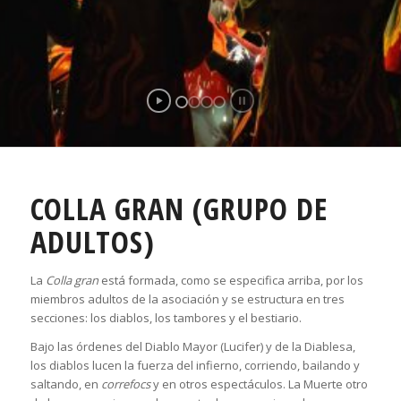
COLLA GRAN (GRUPO DE
ADULTOS)
La
Colla gran
está formada, como se especifica arriba, por los
miembros adultos de la asociación y se estructura en tres
secciones: los diablos, los tambores y el bestiario.
Bajo las órdenes del Diablo Mayor (Lucifer) y de la Diablesa,
los diablos lucen la fuerza del infierno, corriendo, bailando y
saltando, en
correfocs
y en otros espectáculos. La Muerte otro