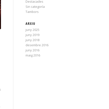
Destacades
Sin categoría
Tambors
ARXIU
juny 2025
juny 2019
juny 2018
desembre 2016
juny 2016
maig 2016
s