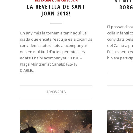
VI NIT
LA REVETLLA DE SANT
BORG
JOAN 2018!
El passat dissa
Un any més la tornem a tenir aquí! La
colla infantil
diada que enceta l’estiu ja és a tocar! Us
convidats pel
convidem a totes i tots a acompanyar-
del Camp a part
nos en multitud d’actes per totes les
En la sisena e
edats! Ens hi acompanyeu? 11:30 –
hi vam partici
Plaça Montserrat Canals: FES-TE
DIABLE…
19/06/2018