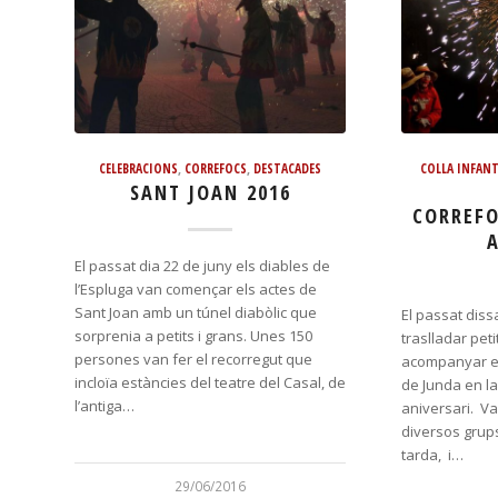
CELEBRACIONS
,
CORREFOCS
,
DESTACADES
COLLA INFANT
SANT JOAN 2016
CORREFO
El passat dia 22 de juny els diables de
l’Espluga van començar els actes de
Sant Joan amb un túnel diabòlic que
El passat dis
sorprenia a petits i grans. Unes 150
traslladar pet
persones van fer el recorregut que
acompanyar e
incloïa estàncies del teatre del Casal, de
de Junda en la
l’antiga…
aniversari. Va
diversos grup
tarda, i…
29/06/2016