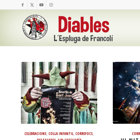
CELEBRACIONS
,
COLLA INFANTIL
,
CORREFOCS
,
CORR
DESTACADES
,
SIN CATEGORÍA