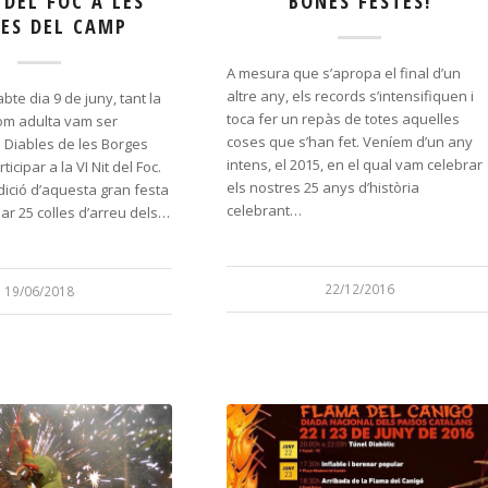
 DEL FOC A LES
BONES FESTES!
ES DEL CAMP
A mesura que s’apropa el final d’un
altre any, els records s’intensifiquen i
bte dia 9 de juny, tant la
toca fer un repàs de totes aquelles
 com adulta vam ser
coses que s’han fet. Veníem d’un any
s Diables de les Borges
intens, el 2015, en el qual vam celebrar
icipar a la VI Nit del Foc.
els nostres 25 anys d’història
dició d’aquesta gran festa
celebrant…
par 25 colles d’arreu dels…
22/12/2016
19/06/2018