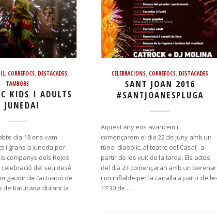
IL
,
CORREFOCS
,
DESTACADES
,
CELEBRACIONS
,
CORREFOCS
,
DESTACADES
SANT JOAN 2016
TAMBORS
C KIDS I ADULTS
#SANTJOANESPLUGA
A JUNEDA!
Aquest any ens avancem i
sabte dia 18 ens vam
començarem el dia 22 de juny amb un
its i grans a Juneda per
túnel diabòlic, al teatre del Casal, a
ls companys dels Rojos
partir de les vuit de la tarda. Els actes
 celebració del seu desè
del dia 23 començaran amb un berenar
m gaudir de l’actuació de
i un inflable per la canalla a partir de le
s de batucada durant la
17:30 de…