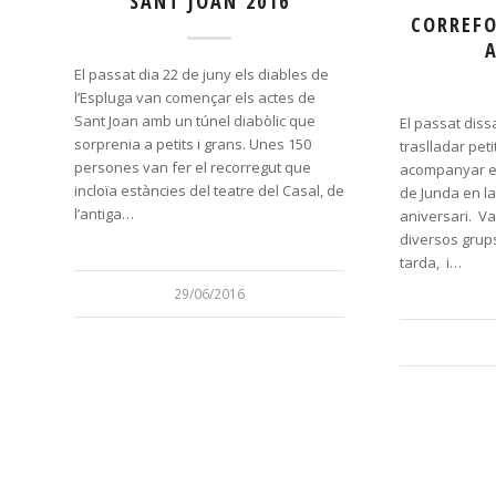
SANT JOAN 2016
CORREFO
El passat dia 22 de juny els diables de
l’Espluga van començar els actes de
Sant Joan amb un túnel diabòlic que
El passat dis
sorprenia a petits i grans. Unes 150
traslladar pet
persones van fer el recorregut que
acompanyar e
incloïa estàncies del teatre del Casal, de
de Junda en la
l’antiga…
aniversari. Va
diversos grup
tarda, i…
29/06/2016