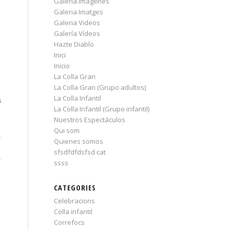
Galería Imágenes
Galeria Imatges
Galeria Videos
Galería Vídeos
Hazte Diablo
Inici
Inicio
La Colla Gran
La Colla Gran (Grupo adultos)
La Colla Infantil
s
La Colla Infantil (Grupo infantil)
Nuestros Espectáculos
Qui som
Quienes somos
sfsdfdfdsfsd cat
ssss
CATEGORIES
Celebracions
Colla infantil
Correfocs