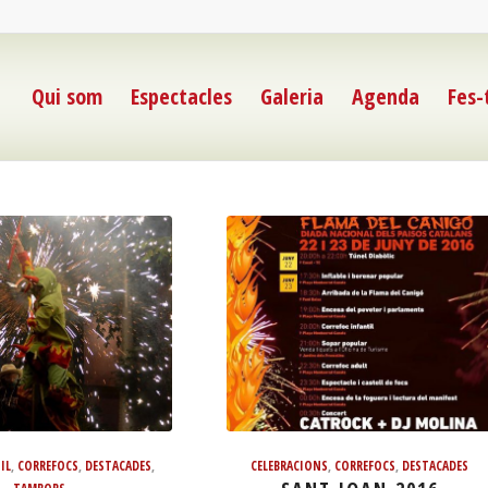
Qui som
Espectacles
Galeria
Agenda
Fes-
IL
,
CORREFOCS
,
DESTACADES
,
CELEBRACIONS
,
CORREFOCS
,
DESTACADES
TAMBORS