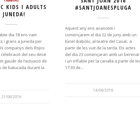
SANT JOAN 2016
C KIDS I ADULTS
#SANTJOANESPLUGA
A JUNEDA!
Aquest any ens avancem i
sabte dia 18 ens vam
començarem el dia 22 de juny amb un
its i grans a Juneda per
túnel diabòlic, al teatre del Casal, a
ls companys dels Rojos
partir de les vuit de la tarda. Els actes
 celebració del seu desè
del dia 23 començaran amb un berenar
m gaudir de l’actuació de
i un inflable per la canalla a partir de le
s de batucada durant la
17:30 de…
14/06/2016
21/06/2016